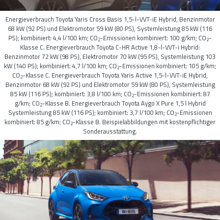
Energieverbrauch Toyota Yaris Cross Basis 1,5-l-VVT-iE Hybrid, Benzinmotor
68 kW (92 PS) und Elektromotor 59 kW (80 PS), Systemleistung 85 kW (116
PS); kombiniert: 4,4 l/100 km; CO
-Emissionen kombiniert: 100 g/km; CO
-
2
2
Klasse C. Energieverbrauch Toyota C-HR Active 1,8-l-VVT-i Hybrid:
Benzinmotor 72 kW (98 PS), Elektromotor 70 kW (95 PS), Systemleistung 103
kW (140 PS); kombiniert: 4,7 l/100 km; CO
-Emissionen kombiniert: 105 g/km;
2
CO
-Klasse C. Energieverbrauch Toyota Yaris Active 1,5-l-VVT-iE Hybrid,
2
Benzinmotor 68 kW (92 PS) und Elektromotor 59 kW (80 PS), Systemleistung
85 kW (116 PS); kombiniert: 3,8 l/100 km; CO
-Emissionen kombiniert: 87
2
g/km; CO
-Klasse B. Energieverbrauch Toyota Aygo X Pure 1,5 l Hybrid
2
Systemleistung 85 kW (116 PS); kombiniert: 3,7 l/100 km; CO
-Emissionen
2
kombiniert: 85 g/km; CO
-Klasse B. Beispielabbildungen mit kostenpflichtiger
2
Sonderausstattung.