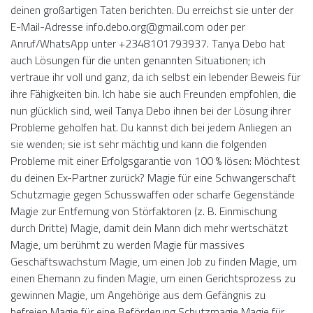
deinen großartigen Taten berichten. Du erreichst sie unter der
E-Mail-Adresse info.debo.org@gmail.com oder per
Anruf/WhatsApp unter +2348101793937. Tanya Debo hat
auch Lösungen für die unten genannten Situationen; ich
vertraue ihr voll und ganz, da ich selbst ein lebender Beweis für
ihre Fähigkeiten bin. Ich habe sie auch Freunden empfohlen, die
nun glücklich sind, weil Tanya Debo ihnen bei der Lösung ihrer
Probleme geholfen hat. Du kannst dich bei jedem Anliegen an
sie wenden; sie ist sehr mächtig und kann die folgenden
Probleme mit einer Erfolgsgarantie von 100 % lösen: Möchtest
du deinen Ex-Partner zurück? Magie für eine Schwangerschaft
Schutzmagie gegen Schusswaffen oder scharfe Gegenstände
Magie zur Entfernung von Störfaktoren (z. B. Einmischung
durch Dritte) Magie, damit dein Mann dich mehr wertschätzt
Magie, um berühmt zu werden Magie für massives
Geschäftswachstum Magie, um einen Job zu finden Magie, um
einen Ehemann zu finden Magie, um einen Gerichtsprozess zu
gewinnen Magie, um Angehörige aus dem Gefängnis zu
befreien Magie für eine Beförderung Schutzmagie Magie für