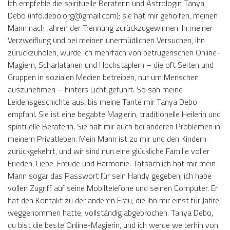
Ich empfehle die spirituelle Beraterin und Astrologin Tanya
Debo (info.debo.org@gmail.com); sie hat mir geholfen, meinen
Mann nach Jahren der Trennung zurückzugewinnen. In meiner
Verzweiflung und bei meinen unermüdlichen Versuchen, ihn
zurückzuholen, wurde ich mehrfach von betrügerischen Online-
Magiern, Scharlatanen und Hochstaplern – die oft Seiten und
Gruppen in sozialen Medien betreiben, nur um Menschen
auszunehmen – hinters Licht geführt. So sah meine
Leidensgeschichte aus, bis meine Tante mir Tanya Debo
empfahl. Sie ist eine begabte Magierin, traditionelle Heilerin und
spirituelle Beraterin. Sie half mir auch bei anderen Problemen in
meinem Privatleben. Mein Mann ist zu mir und den Kindern
zurückgekehrt, und wir sind nun eine glückliche Familie voller
Frieden, Liebe, Freude und Harmonie. Tatsächlich hat mir mein
Mann sogar das Passwort für sein Handy gegeben; ich habe
vollen Zugriff auf seine Mobiltelefone und seinen Computer. Er
hat den Kontakt zu der anderen Frau, die ihn mir einst für Jahre
weggenommen hatte, vollständig abgebrochen. Tanya Debo,
du bist die beste Online-Magierin, und ich werde weiterhin von