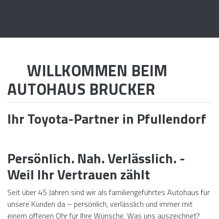
Qualität ist nicht nur ein
Versprechen, sondern
WILLKOMMEN BEIM
ein Anspruch, den wir
AUTOHAUS BRUCKER
und unsere Kunden an
Ihr Toyota-Partner in Pfullendorf
uns stellen.
Persönlich. Nah. Verlässlich. -
Weil Ihr Vertrauen zählt
Seit über 45 Jahren sind wir als familiengeführtes Autohaus für
unsere Kunden da – persönlich, verlässlich und immer mit
einem offenen Ohr für Ihre Wünsche. Was uns auszeichnet?