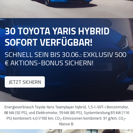
30 TOYOTA YARIS HYBRID
SOFORT VERFÜGBAR!
SCHNELL SEIN BIS 30.06.: EXKLUSIV 500
€ AKTIONS-BONUS SICHERN!
JETZT SICHERN
Energieverbrauch Toyota Yaris Teamplayer Hybrid, 1,5-l-VVT-i Benzinmotor,
68 kW (92 PS), und Elektromotor, 59 kW (80 PS), Systemleistung 85 kW (116
PS) kombiniert: 4,0 l/100 km; CO
-Emissionen kombiniert: 91 g/km; CO
-
2
2
Klasse B.